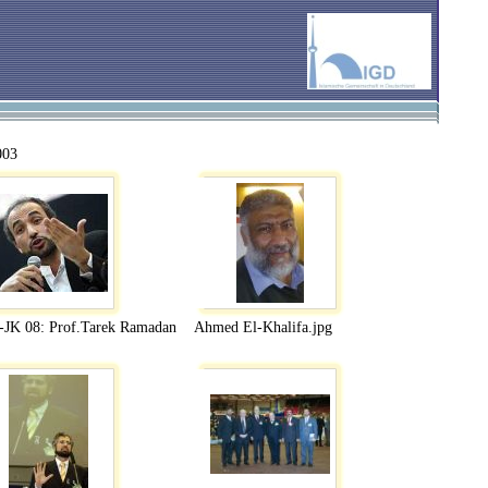
003
JK 08: Prof.Tarek Ramadan
Ahmed El-Khalifa.jpg