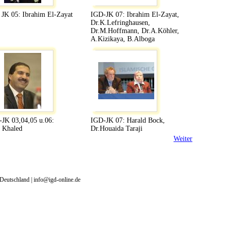
JK 05: Ibrahim El-Zayat
IGD-JK 07: Ibrahim El-Zayat,
Dr.K.Lefringhausen,
Dr.M.Hoffmann, Dr.A.Köhler,
A.Kizikaya, B.Alboga
JK 03,04,05 u.06:
IGD-JK 07: Harald Bock,
 Khaled
Dr.Houaida Taraji
Weiter
Deutschland | info@igd-online.de